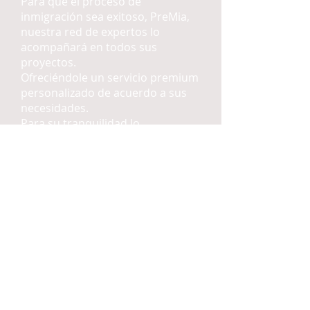
Para que el proceso de
inmigración sea exitoso, PreMia,
nuestra red de expertos lo
acompañará en todos sus
proyectos.
Ofreciéndole un servicio premium
personalizado de acuerdo a sus
necesidades.
Para su tranquilidad lo
acompañaremos paso a paso
durante todo el proceso
inmigratorio.
PreMia
8959 SW 74th Court,
#2252
Miami - Florida
33156 USA